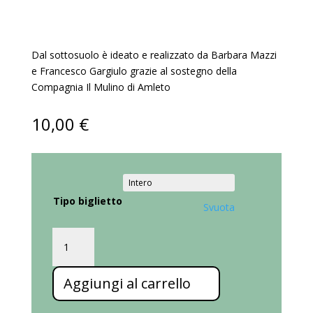
Dal sottosuolo è ideato e realizzato da Barbara Mazzi
e Francesco Gargiulo grazie al sostegno della
Compagnia Il Mulino di Amleto
10,00
€
Tipo biglietto
Svuota
Ama
factory,
Sottosuolo
Aggiungi al carrello
|
22