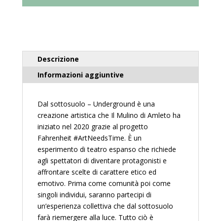
febbraio
2025
|
laboratorio
malaerba
quantità
Descrizione
Informazioni aggiuntive
Dal sottosuolo – Underground è una
creazione artistica che Il Mulino di Amleto ha
iniziato nel 2020 grazie al progetto
Fahrenheit #ArtNeedsTime. È un
esperimento di teatro espanso che richiede
agli spettatori di diventare protagonisti e
affrontare scelte di carattere etico ed
emotivo. Prima come comunità poi come
singoli individui, saranno partecipi di
un’esperienza collettiva che dal sottosuolo
farà riemergere alla luce. Tutto ciò è